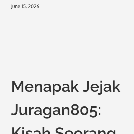
Posted
June 15, 2026
on
Menapak Jejak
Juragan805:
Kisah Seorang