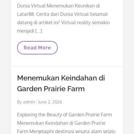
Dunia Virtual Menemukan Keunikan di
Latar88: Cerita dari Dunia Virtual Selamat
datang di artikel ini! Virtual reality semakin
menjadi […]
Menemukan
Read More
Keunikan
Di
Latar88:
Cerita
Dari
Menemukan Keindahan di
Dunia
Virtual
Garden Prairie Farm
Posted
By
admin
June 2, 2026
on
Exploring the Beauty of Garden Prairie Farm
Menemukan Keindahan di Garden Prairie
Farm Menjelajahi destinasi wisata alam selalu