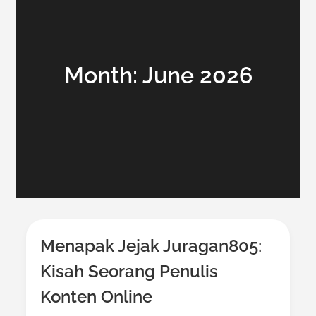
Month:
June 2026
Menapak Jejak Juragan805:
Kisah Seorang Penulis
Konten Online