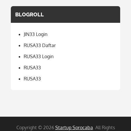
BLOGROLL
JIN33 Login
RUSA33 Daftar
RUSA33 Login
RUSA33
RUSA33
Copyright © 2026
Startup Sorocaba
. All Rights