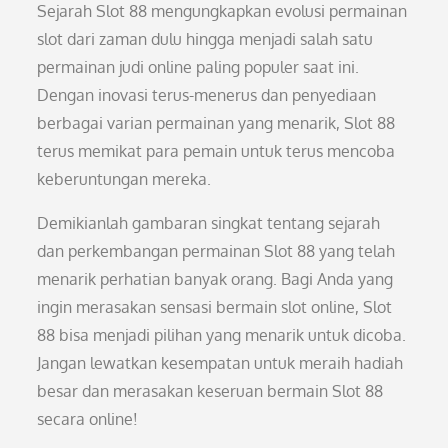
Sejarah Slot 88 mengungkapkan evolusi permainan
slot dari zaman dulu hingga menjadi salah satu
permainan judi online paling populer saat ini.
Dengan inovasi terus-menerus dan penyediaan
berbagai varian permainan yang menarik, Slot 88
terus memikat para pemain untuk terus mencoba
keberuntungan mereka.
Demikianlah gambaran singkat tentang sejarah
dan perkembangan permainan Slot 88 yang telah
menarik perhatian banyak orang. Bagi Anda yang
ingin merasakan sensasi bermain slot online, Slot
88 bisa menjadi pilihan yang menarik untuk dicoba.
Jangan lewatkan kesempatan untuk meraih hadiah
besar dan merasakan keseruan bermain Slot 88
secara online!