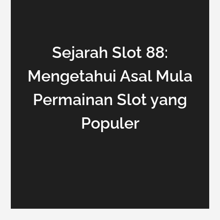
Sejarah Slot 88:
Mengetahui Asal Mula
Permainan Slot yang
Populer