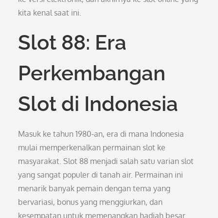
kita kenal saat ini.
Slot 88: Era
Perkembangan
Slot di Indonesia
Masuk ke tahun 1980-an, era di mana Indonesia
mulai memperkenalkan permainan slot ke
masyarakat. Slot 88 menjadi salah satu varian slot
yang sangat populer di tanah air. Permainan ini
menarik banyak pemain dengan tema yang
bervariasi, bonus yang menggiurkan, dan
kesempatan untuk memenangkan hadiah besar.