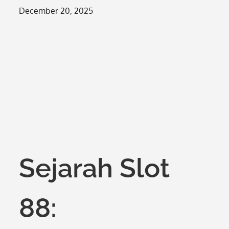
Posted
December 20, 2025
on
Sejarah Slot
88: