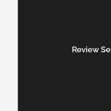
Review Se