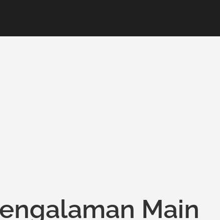
Pengalaman Main