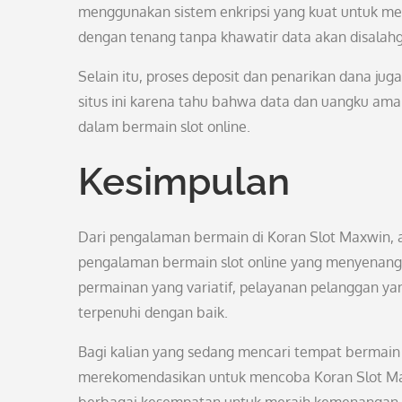
menggunakan sistem enkripsi yang kuat untuk meli
dengan tenang tanpa khawatir data akan disalah
Selain itu, proses deposit dan penarikan dana ju
situs ini karena tahu bahwa data dan uangku am
dalam bermain slot online.
Kesimpulan
Dari pengalaman bermain di Koran Slot Maxwin, 
pengalaman bermain slot online yang menyenangk
permainan yang variatif, pelayanan pelanggan y
terpenuhi dengan baik.
Bagi kalian yang sedang mencari tempat bermain s
merekomendasikan untuk mencoba Koran Slot Max