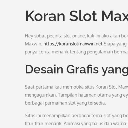
Koran Slot Ma
Hey sobat pecinta slot online, kali ini aku akan
Maxwin.
https://koranslotmaxwin.net
Siapa yang 
punya cerita menarik tentang pengalaman bermain 
Desain Grafis ya
Saat pertama kali membuka situs Koran Slot Maxw
mengagumkan. Tampilan halaman utama yang ey
berbagai permainan slot yang tersedia.
Situs ini menampilkan berbagai tema slot yang be
fitur-fitur menarik. Animasi yang halus dan war