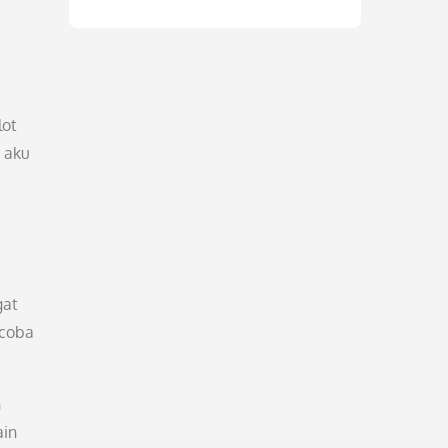
lot
 aku
gat
ncoba
n
ain