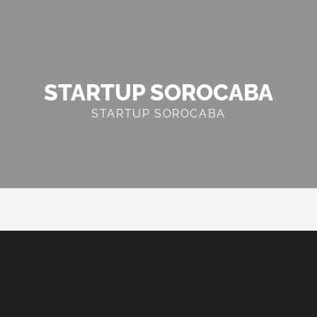
STARTUP SOROCABA
STARTUP SOROCABA