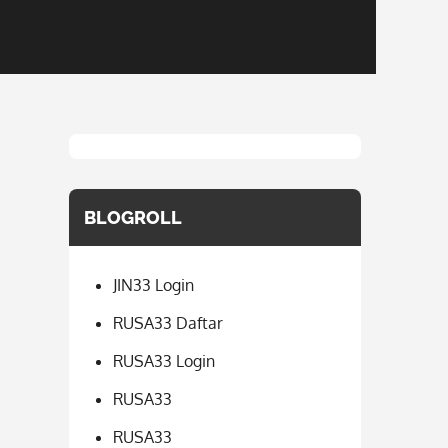
BLOGROLL
JIN33 Login
RUSA33 Daftar
RUSA33 Login
RUSA33
RUSA33