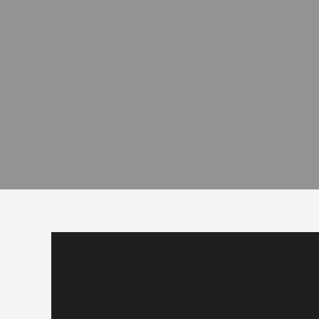
Skip
to
content