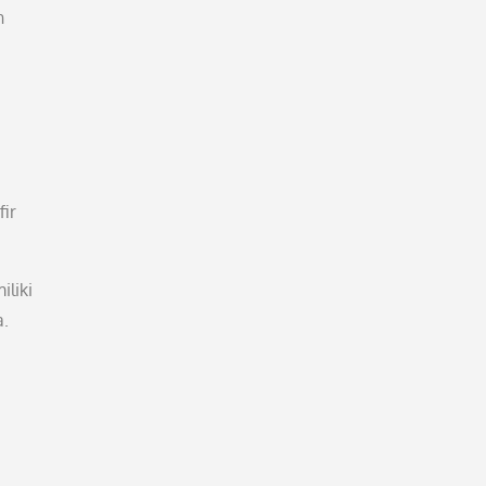
n
ir
iliki
a.