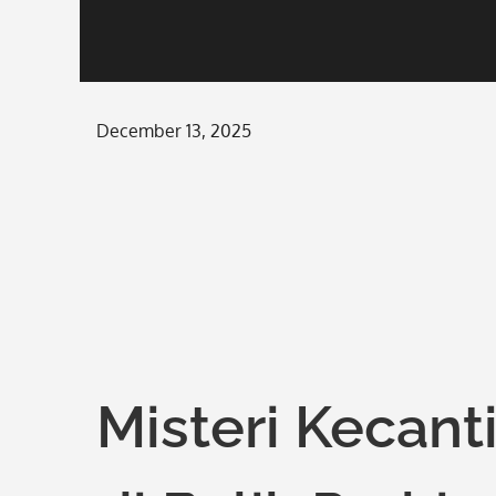
Posted
December 13, 2025
on
Misteri Kecant