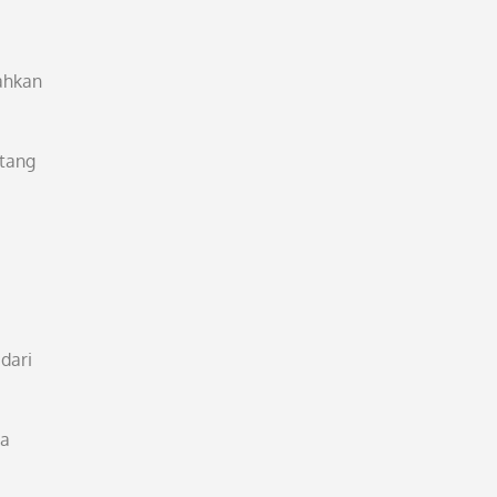
ahkan
ntang
dari
ka