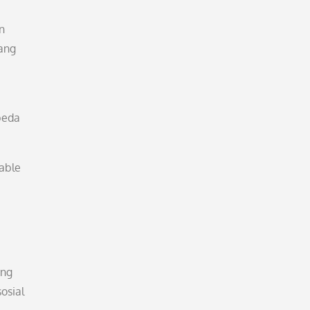
n
ang
beda
nable
ang
osial