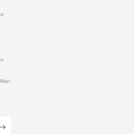
si
an
 Mari