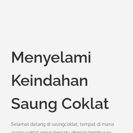
Menyelami
Keindahan
Saung Coklat
Selamat datang di saungcoklat, tempat di mana
aroma coklat segar bersatu dengan hembusan