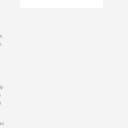
i,
s.
ly
n
i
an