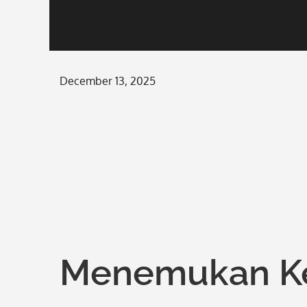
Posted
December 13, 2025
on
Menemukan Ke