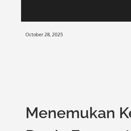
Posted
October 28, 2025
on
Menemukan Ke