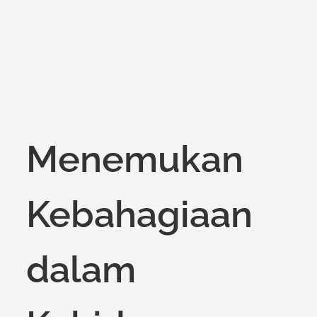
on
Menemukan
Kebahagiaan
dalam