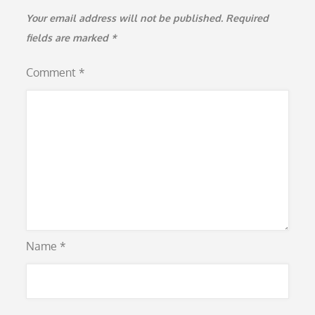
Your email address will not be published.
Required
fields are marked
*
Comment
*
Name
*