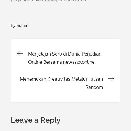
By
admin
Post
Menjelajah Seru di Dunia Perjudian
Online Bersama newsslotonline
navigation
Menemukan Kreativitas Melalui Tulisan
Random
Leave a Reply