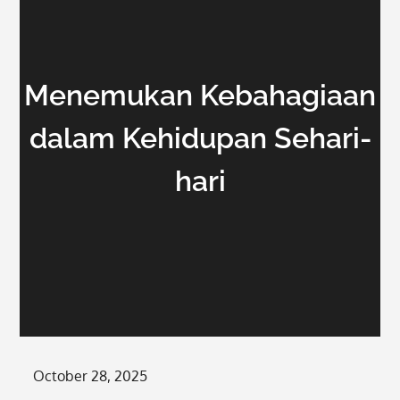
Menemukan Kebahagiaan
dalam Kehidupan Sehari-
hari
Posted
October 28, 2025