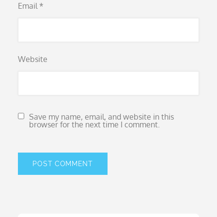
Email
*
Website
Save my name, email, and website in this
browser for the next time I comment.