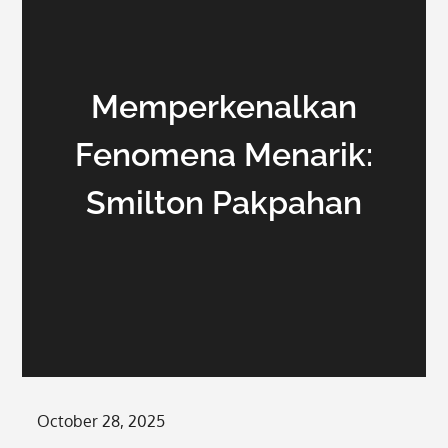
Memperkenalkan
Fenomena Menarik:
Smilton Pakpahan
Posted
October 28, 2025