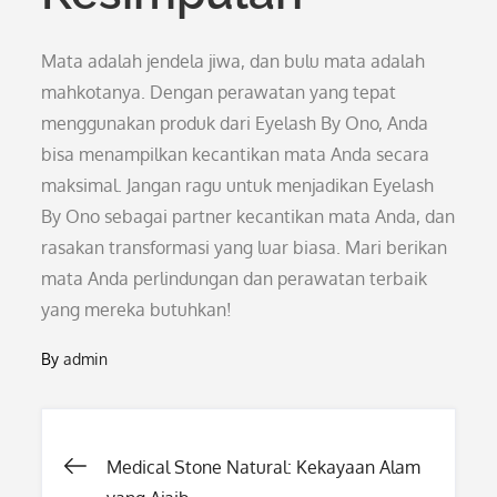
Mata adalah jendela jiwa, dan bulu mata adalah
mahkotanya. Dengan perawatan yang tepat
menggunakan produk dari Eyelash By Ono, Anda
bisa menampilkan kecantikan mata Anda secara
maksimal. Jangan ragu untuk menjadikan Eyelash
By Ono sebagai partner kecantikan mata Anda, dan
rasakan transformasi yang luar biasa. Mari berikan
mata Anda perlindungan dan perawatan terbaik
yang mereka butuhkan!
By
admin
Post
Medical Stone Natural: Kekayaan Alam