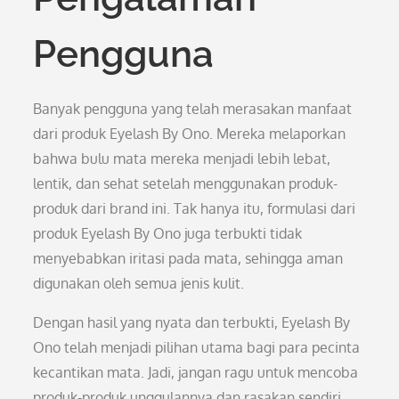
Pengguna
Banyak pengguna yang telah merasakan manfaat
dari produk Eyelash By Ono. Mereka melaporkan
bahwa bulu mata mereka menjadi lebih lebat,
lentik, dan sehat setelah menggunakan produk-
produk dari brand ini. Tak hanya itu, formulasi dari
produk Eyelash By Ono juga terbukti tidak
menyebabkan iritasi pada mata, sehingga aman
digunakan oleh semua jenis kulit.
Dengan hasil yang nyata dan terbukti, Eyelash By
Ono telah menjadi pilihan utama bagi para pecinta
kecantikan mata. Jadi, jangan ragu untuk mencoba
produk-produk unggulannya dan rasakan sendiri