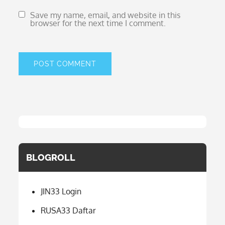
Save my name, email, and website in this
browser for the next time I comment.
BLOGROLL
JIN33 Login
RUSA33 Daftar