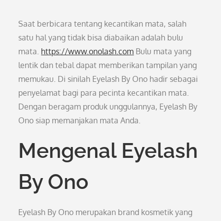
Saat berbicara tentang kecantikan mata, salah
satu hal yang tidak bisa diabaikan adalah bulu
mata.
https://www.onolash.com
Bulu mata yang
lentik dan tebal dapat memberikan tampilan yang
memukau. Di sinilah Eyelash By Ono hadir sebagai
penyelamat bagi para pecinta kecantikan mata.
Dengan beragam produk unggulannya, Eyelash By
Ono siap memanjakan mata Anda.
Mengenal Eyelash
By Ono
Eyelash By Ono merupakan brand kosmetik yang