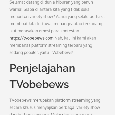
Selamat datang di dunia hiburan yang penuh
warna! Siapa di antara kita yang tidak suka
menonton variety show? Acara yang selalu berhasil
membuat kita tertawa, menangis, atau terkadang
ikut merasakan emosi para kontestan.
https://tvobebews.com
Nah, kali ini kami akan
membahas platform streaming terbaru yang
sedang populer, yaitu TVobebews!
Penjelajahan
TVobebews
TVobebews merupakan platform streaming yang
secara khusus menyajikan berbagai variety show
dari berbagai negara. Mulai dari acara musik,