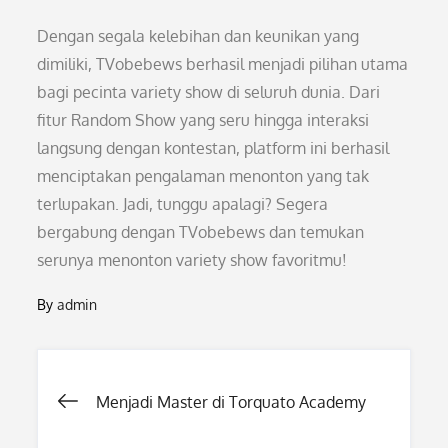
Dengan segala kelebihan dan keunikan yang
dimiliki, TVobebews berhasil menjadi pilihan utama
bagi pecinta variety show di seluruh dunia. Dari
fitur Random Show yang seru hingga interaksi
langsung dengan kontestan, platform ini berhasil
menciptakan pengalaman menonton yang tak
terlupakan. Jadi, tunggu apalagi? Segera
bergabung dengan TVobebews dan temukan
serunya menonton variety show favoritmu!
By
admin
Post
Menjadi Master di Torquato Academy