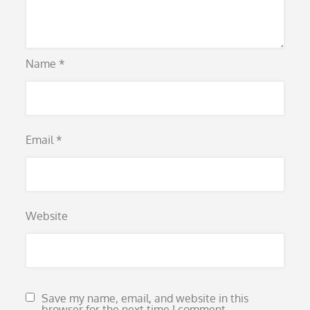
Name
*
Email
*
Website
Save my name, email, and website in this
browser for the next time I comment.