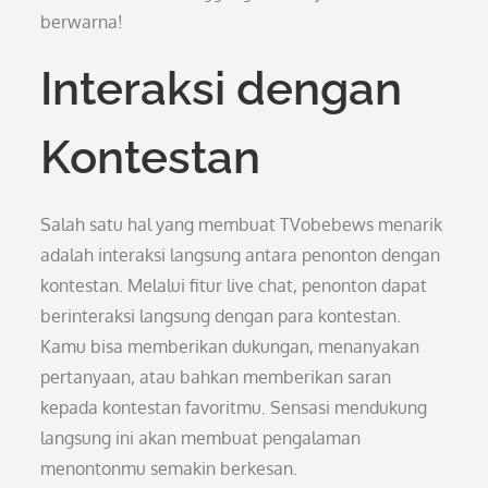
berwarna!
Interaksi dengan
Kontestan
Salah satu hal yang membuat TVobebews menarik
adalah interaksi langsung antara penonton dengan
kontestan. Melalui fitur live chat, penonton dapat
berinteraksi langsung dengan para kontestan.
Kamu bisa memberikan dukungan, menanyakan
pertanyaan, atau bahkan memberikan saran
kepada kontestan favoritmu. Sensasi mendukung
langsung ini akan membuat pengalaman
menontonmu semakin berkesan.