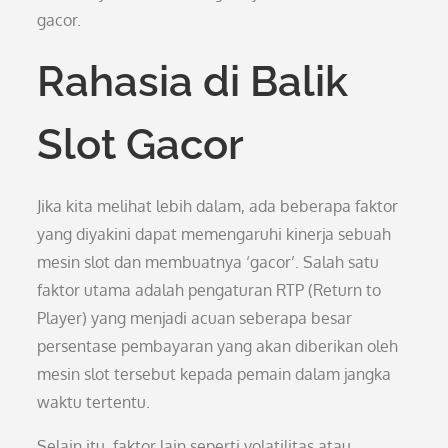
gacor.
Rahasia di Balik
Slot Gacor
Jika kita melihat lebih dalam, ada beberapa faktor
yang diyakini dapat memengaruhi kinerja sebuah
mesin slot dan membuatnya ‘gacor’. Salah satu
faktor utama adalah pengaturan RTP (Return to
Player) yang menjadi acuan seberapa besar
persentase pembayaran yang akan diberikan oleh
mesin slot tersebut kepada pemain dalam jangka
waktu tertentu.
Selain itu, faktor lain seperti volatilitas atau