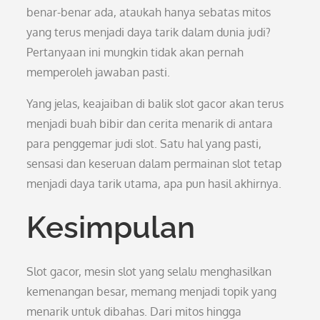
benar-benar ada, ataukah hanya sebatas mitos
yang terus menjadi daya tarik dalam dunia judi?
Pertanyaan ini mungkin tidak akan pernah
memperoleh jawaban pasti.
Yang jelas, keajaiban di balik slot gacor akan terus
menjadi buah bibir dan cerita menarik di antara
para penggemar judi slot. Satu hal yang pasti,
sensasi dan keseruan dalam permainan slot tetap
menjadi daya tarik utama, apa pun hasil akhirnya.
Kesimpulan
Slot gacor, mesin slot yang selalu menghasilkan
kemenangan besar, memang menjadi topik yang
menarik untuk dibahas. Dari mitos hingga