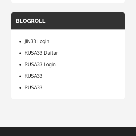
BLOGROLL
JIN33 Login
RUSA33 Daftar
RUSA33 Login
RUSA33
RUSA33