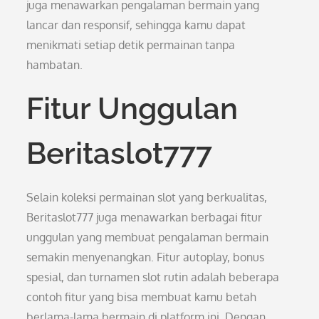
juga menawarkan pengalaman bermain yang
lancar dan responsif, sehingga kamu dapat
menikmati setiap detik permainan tanpa
hambatan.
Fitur Unggulan
Beritaslot777
Selain koleksi permainan slot yang berkualitas,
Beritaslot777 juga menawarkan berbagai fitur
unggulan yang membuat pengalaman bermain
semakin menyenangkan. Fitur autoplay, bonus
spesial, dan turnamen slot rutin adalah beberapa
contoh fitur yang bisa membuat kamu betah
berlama-lama bermain di platform ini. Dengan