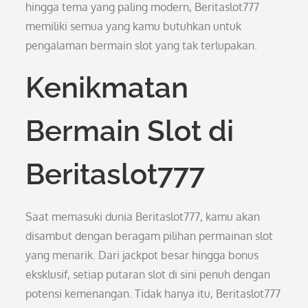
hingga tema yang paling modern, Beritaslot777
memiliki semua yang kamu butuhkan untuk
pengalaman bermain slot yang tak terlupakan.
Kenikmatan
Bermain Slot di
Beritaslot777
Saat memasuki dunia Beritaslot777, kamu akan
disambut dengan beragam pilihan permainan slot
yang menarik. Dari jackpot besar hingga bonus
eksklusif, setiap putaran slot di sini penuh dengan
potensi kemenangan. Tidak hanya itu, Beritaslot777