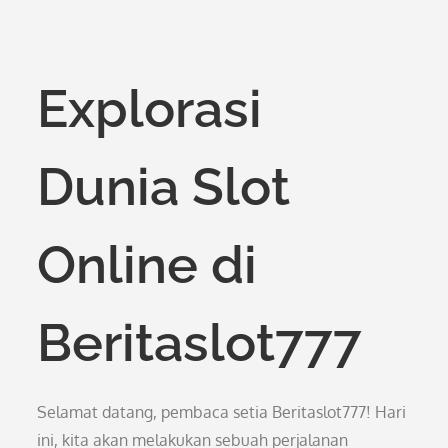
Explorasi
Dunia Slot
Online di
Beritaslot777
Selamat datang, pembaca setia Beritaslot777! Hari
ini, kita akan melakukan sebuah perjalanan