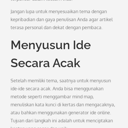
Jangan lupa untuk menyesuaikan tema dengan
kepribadian dan gaya penulisan Anda agar artikel
terasa personal dan dekat dengan pembaca.
Menyusun Ide
Secara Acak
Setelah memiliki tema, saatnya untuk menyusun
ide-ide secara acak. Anda bisa menggunakan
metode seperti menggambar mind map,
menuliskan kata kunci di kertas dan mengacaknya,
atau bahkan menggunakan generator ide online.
Tujuan dari langkah ini adalah untuk menciptakan