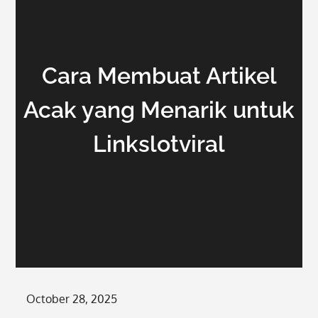
Cara Membuat Artikel
Acak yang Menarik untuk
Linkslotviral
Posted
October 28, 2025