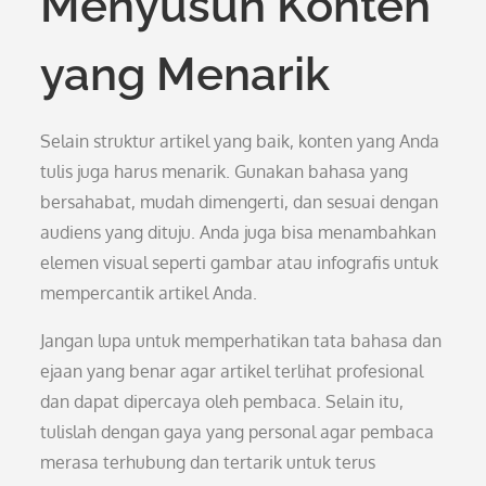
Menyusun Konten
yang Menarik
Selain struktur artikel yang baik, konten yang Anda
tulis juga harus menarik. Gunakan bahasa yang
bersahabat, mudah dimengerti, dan sesuai dengan
audiens yang dituju. Anda juga bisa menambahkan
elemen visual seperti gambar atau infografis untuk
mempercantik artikel Anda.
Jangan lupa untuk memperhatikan tata bahasa dan
ejaan yang benar agar artikel terlihat profesional
dan dapat dipercaya oleh pembaca. Selain itu,
tulislah dengan gaya yang personal agar pembaca
merasa terhubung dan tertarik untuk terus