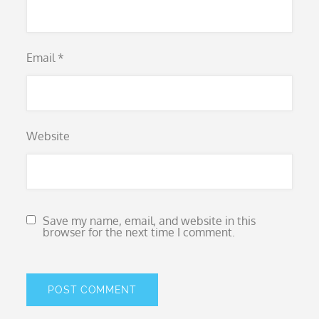
Email
*
Website
Save my name, email, and website in this
browser for the next time I comment.