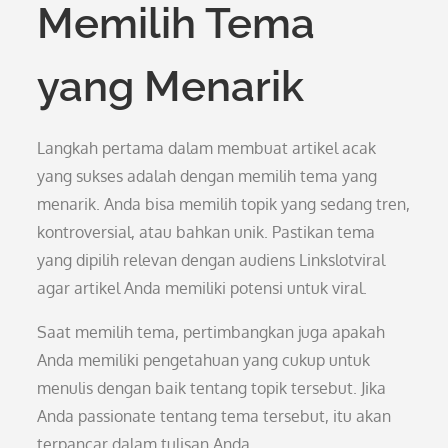
Memilih Tema
yang Menarik
Langkah pertama dalam membuat artikel acak
yang sukses adalah dengan memilih tema yang
menarik. Anda bisa memilih topik yang sedang tren,
kontroversial, atau bahkan unik. Pastikan tema
yang dipilih relevan dengan audiens Linkslotviral
agar artikel Anda memiliki potensi untuk viral.
Saat memilih tema, pertimbangkan juga apakah
Anda memiliki pengetahuan yang cukup untuk
menulis dengan baik tentang topik tersebut. Jika
Anda passionate tentang tema tersebut, itu akan
terpancar dalam tulisan Anda.