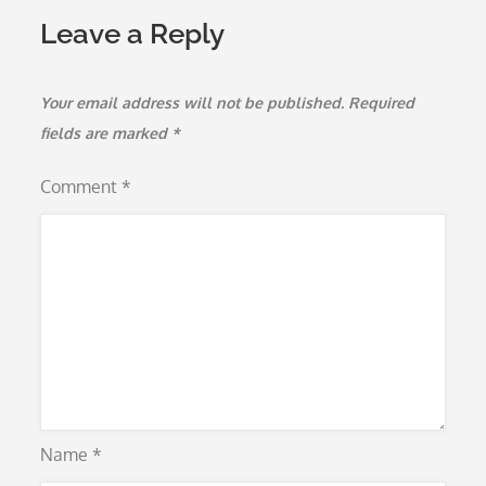
Leave a Reply
Your email address will not be published.
Required
fields are marked
*
Comment
*
Name
*