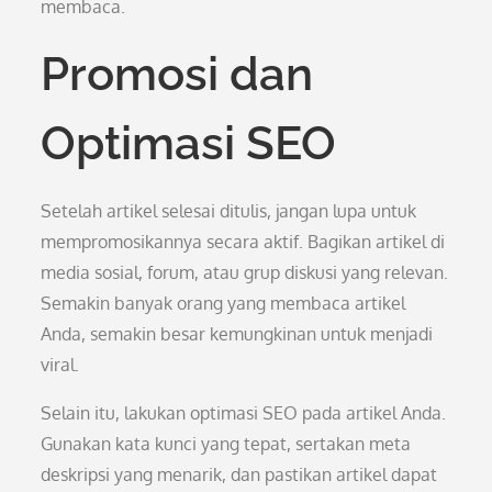
membaca.
Promosi dan
Optimasi SEO
Setelah artikel selesai ditulis, jangan lupa untuk
mempromosikannya secara aktif. Bagikan artikel di
media sosial, forum, atau grup diskusi yang relevan.
Semakin banyak orang yang membaca artikel
Anda, semakin besar kemungkinan untuk menjadi
viral.
Selain itu, lakukan optimasi SEO pada artikel Anda.
Gunakan kata kunci yang tepat, sertakan meta
deskripsi yang menarik, dan pastikan artikel dapat