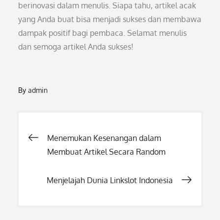
berinovasi dalam menulis. Siapa tahu, artikel acak
yang Anda buat bisa menjadi sukses dan membawa
dampak positif bagi pembaca. Selamat menulis
dan semoga artikel Anda sukses!
By
admin
Post
Menemukan Kesenangan dalam
Membuat Artikel Secara Random
navigation
Menjelajah Dunia Linkslot Indonesia