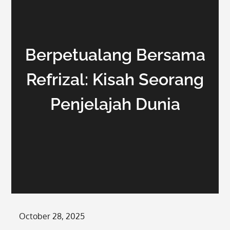
Berpetualang Bersama
Refrizal: Kisah Seorang
Penjelajah Dunia
Posted
October 28, 2025